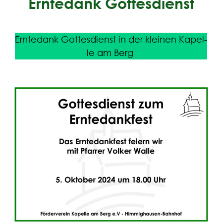
Erntedank Gottesdienst
Ern­te­dank Got­tes­dienst in der klei­nen Kapel­
le am Berg