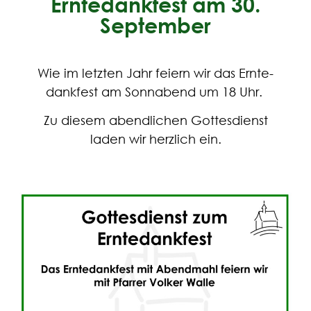
Erntedankfest am 30.
September
Wie im letz­ten Jahr fei­ern wir das Ern­te­
dank­fest am Sonn­abend um 18 Uhr.
Zu die­sem abend­li­chen Got­tes­dienst
laden wir herz­lich ein.