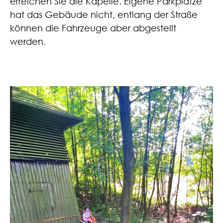
errei­chen Sie die Kapel­le. Eige­ne Park­plät­ze
hat das Gebäu­de nicht, ent­lang der Stra­ße
kön­nen die Fahr­zeu­ge aber abge­stellt
werden.