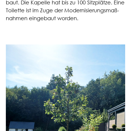
baut. Die Kapel­le hat bis zu 100 Sitz­plät­ze. Eine
Toi­let­te ist im Zuge der Moder­ni­sie­rungs­maß­
nah­men ein­ge­baut worden.