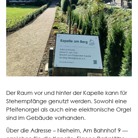
Der Raum vor und hin­ter der Kapel­le kann für
Steh­emp­fän­ge genutzt wer­den. Sowohl eine
Pfei­fen­or­gel als auch eine elek­tro­ni­sche Orgel
sind im Gebäu­de vorhanden.
Über die Adres­se – Nie­heim, Am Bahn­hof 9 —