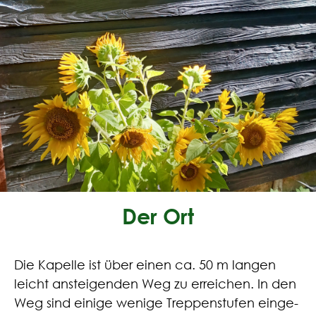
Der Ort
Die Kapel­le ist über einen ca. 50 m lan­gen
leicht anstei­gen­den Weg zu errei­chen. In den
Weg sind eini­ge weni­ge Trep­pen­stu­fen ein­ge­